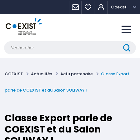
Skip
Panneau de gestion des cookies
Coexist
to
content
Rechercher :
COEXIST
Actualités
Actu partenaire
Classe Export
parle de COEXIST et du Salon SOLIWAY !
Classe Export parle de
COEXIST et du Salon