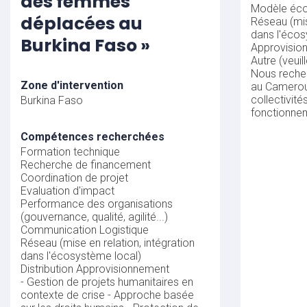
des femmes
Modèle éc
déplacées au
Réseau (mis
dans l'écos
Burkina Faso »
Approvisio
Autre (veuil
Nous reche
Zone d'intervention
au Camerou
collectivité
Burkina Faso
fonctionne
Compétences recherchées
Formation technique
Recherche de financement
Coordination de projet
Evaluation d'impact
Performance des organisations
(gouvernance, qualité, agilité...)
Communication
Logistique
Réseau (mise en relation, intégration
dans l'écosystème local)
Distribution
Approvisionnement
- Gestion de projets humanitaires en
contexte de crise - Approche basée