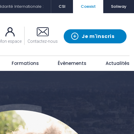
darité Internationale :
CSI
Coexist
Soliway
Je m'inscris
Mon espace
Contactez-nous
Formations
Évènements
Actualités