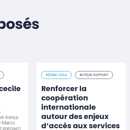
éposés
RÉSEAU CICLE
ACTEUR SUPPORT
cecile
Renforcer la
coopération
internationale
o
autour des enjeux
in
Kenya
e
Maroc
d’accès aux services
z préciser)