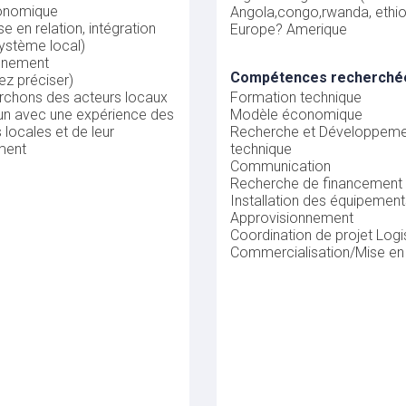
onomique
Angola,congo,rwanda, ethio
e en relation, intégration
Europe? Amerique
ystème local)
nnement
Compétences recherché
lez préciser)
rchons des acteurs locaux
Formation technique
n avec une expérience des
Modèle économique
s locales et de leur
Recherche et Développeme
ment
technique
Communication
Recherche de financement
Installation des équipemen
Approvisionnement
Coordination de projet
Logi
Commercialisation/Mise e