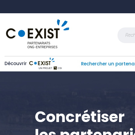
Skip
Panneau de gestion des cookies
to
content
Recherch
Découvrir
Rechercher un partena
Concrétiser
les partenar