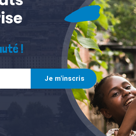
ise
uté !