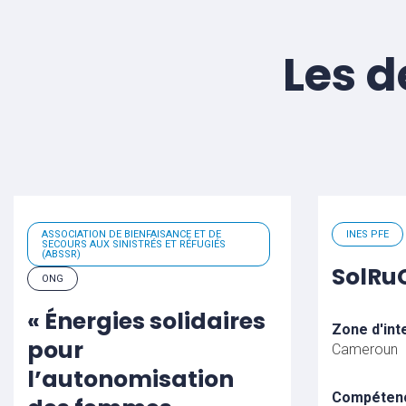
Les d
ASSOCIATION DE BIENFAISANCE ET DE
INES PFE
SECOURS AUX SINISTRÉS ET RÉFUGIÉS
(ABSSR)
SolR
ONG
« Énergies solidaires
Zone d'int
pour
Cameroun
l’autonomisation
Compéten