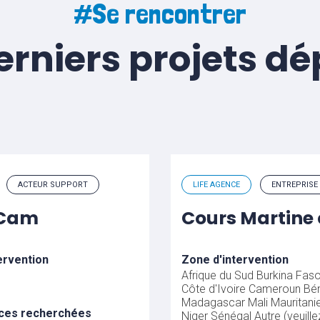
#Se rencontrer
erniers projets d
ACTEUR SUPPORT
LIFE AGENCE
ENTREPRISE
uCam
Cours Martine 
ervention
Zone d'intervention
Afrique du Sud
Burkina Fas
Côte d'Ivoire
Cameroun
Bén
Madagascar
Mali
Mauritani
ces recherchées
Niger
Sénégal
Autre (veuille