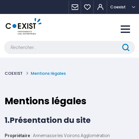
Skip
Panneau de gestion des cookies
Coexist
to
content
Rechercher :
COEXIST
Mentions légales
Mentions légales
1.Présentation du site
Propriétaire
: Annemasse les Voirons Agglomération