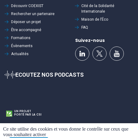
Découvrir
COEXIST
Cité de la Solidarité
Internationale
Rechercher un partenaire
Maison de l’Éco
Déposer un projet
FAQ
Être accompagné
Formations
Suivez-nous
Évènements
Actualités
ECOUTEZ NOS PODCASTS
UN PROJET
PORTÉ PAR LA CSI
Cookies
Mentions légales
Politique de confidentialité
Plan du site
Ce site utilise des cookies et vous donne le contrôle sur ceux que
vous souhaitez activer