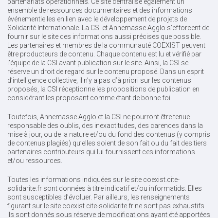
partenariats opérationnels. Ce site centralise également un
ensemble de ressources documentaires et des informations
événementielles en lien avec le développement de projets de
Solidarité Internationale. La CSI et Annemasse Agglo s’efforcent de
fournir sur le site des informations aussi précises que possible.
Les partenaires et membres de la communauté COEXIST peuvent
être producteurs de contenu. Chaque contenu est lu et vérifié par
l’équipe de la CSI avant publication sur le site. Ainsi, la CSI se
réserve un droit de regard sur le contenu proposé. Dans un esprit
d’intelligence collective, il n’y a pas d’à priori sur les contenus
proposés, la CSI réceptionne les propositions de publication en
considérant les proposant comme étant de bonne foi.
Toutefois, Annemasse Agglo et la CSI ne pourront être tenue
responsable des oublis, des inexactitudes, des carences dans la
mise à jour, ou de la nature et/ou du fond des contenus (y compris
de contenus plagiés) qu’elles soient de son fait ou du fait des tiers
partenaires contributeurs qui lui fournissent ces informations
et/ou ressources.
Toutes les informations indiquées sur le site coexist.cite-
solidarite.fr sont données à titre indicatif et/ou informatids. Elles
sont susceptibles d’évoluer. Par ailleurs, les renseignements
figurant sur le site coexist.cite-solidarite.fr ne sont pas exhaustifs.
Ils sont donnés sous réserve de modifications ayant été apportées