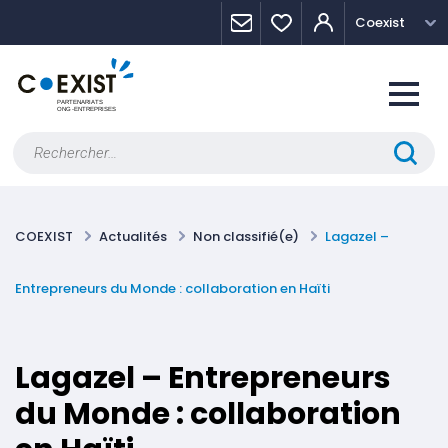
Skip
Panneau de gestion des cookies
Coexist
to
content
Rechercher :
COEXIST
Actualités
Non classifié(e)
Lagazel –
Entrepreneurs du Monde : collaboration en Haïti
Lagazel – Entrepreneurs
du Monde : collaboration