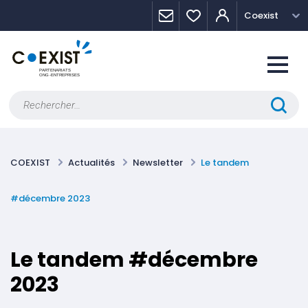
Skip
Panneau de gestion des cookies
Coexist
to
content
Rechercher :
COEXIST
Actualités
Newsletter
Le tandem
#décembre 2023
Le tandem #décembre
2023