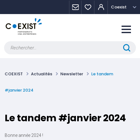
Skip
Panneau de gestion des cookies
Coexist
to
content
Rechercher :
COEXIST
Actualités
Newsletter
Le tandem
#janvier 2024
Le tandem #janvier 2024
Bonne année 2024 !