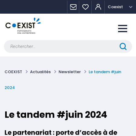
Skip
Panneau de gestion des cookies
Coexist
to
content
Rechercher :
COEXIST
Actualités
Newsletter
Le tandem #juin
2024
Le tandem #juin 2024
Le partenariat : porte d’accès à de