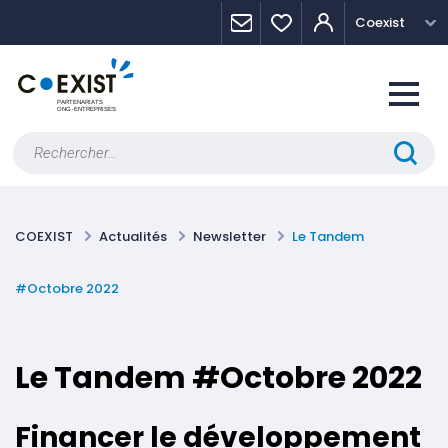
Skip
Panneau de gestion des cookies
Coexist
to
content
Rechercher :
COEXIST
Actualités
Newsletter
Le Tandem
#Octobre 2022
Le Tandem #Octobre 2022
Financer le développement