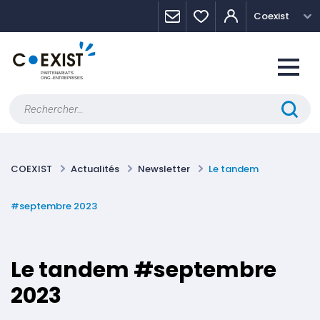
Skip
Panneau de gestion des cookies
Coexist
to
content
Rechercher :
COEXIST
Actualités
Newsletter
Le tandem
#septembre 2023
Le tandem #septembre
2023