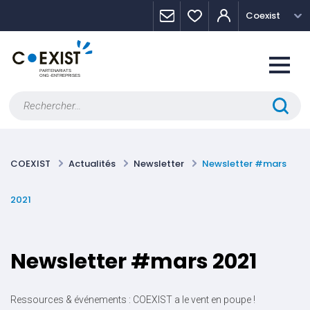
Skip
Panneau de gestion des cookies
Coexist
to
content
Rechercher :
COEXIST
Actualités
Newsletter
Newsletter #mars
2021
Newsletter #mars 2021
Ressources & événements : COEXIST a le vent en poupe !