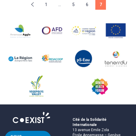
1
…
5
6
7
Cité de la Solidarité
Internationale
13 avenue Emile Zola
Étoile Annemasse – Genève