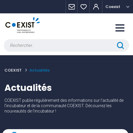
Skip
Panneau de gestion des cookies
Coexist
to
content
Rechercher :
COEXIST
Actualités
Actualités
COEXIST publie régulièrement des informations sur l'actualité de
l'incubateur et de la communauté COEXIST. Découvrez les
nouveautés de l'incubateur !