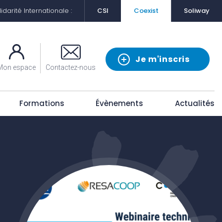
darité Internationale :
CSI
Coexist
Soliway
Je m'inscris
Mon espace
Contactez-nous
Formations
Évènements
Actualités