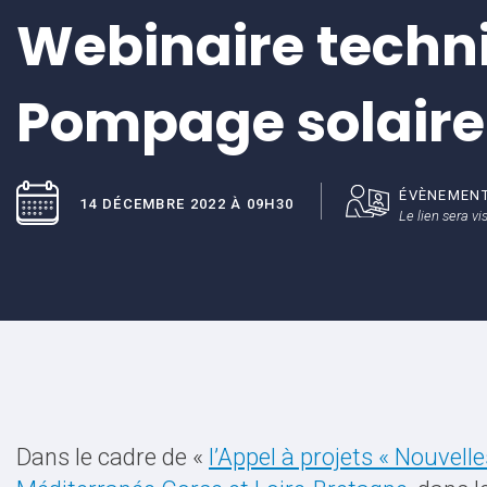
Webinaire techn
Pompage solaire
ÉVÈNEMENT
14 DÉCEMBRE 2022 À 09H30
Le lien sera vi
Dans le cadre de «
l’Appel à projets « Nouvel