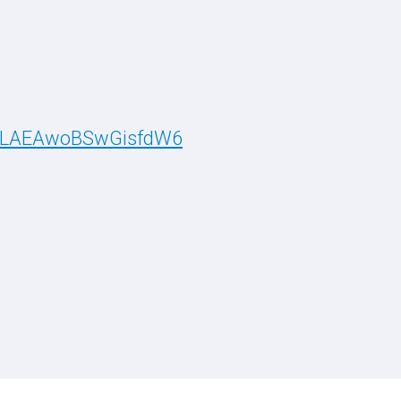
e/tLAEAwoBSwGisfdW6