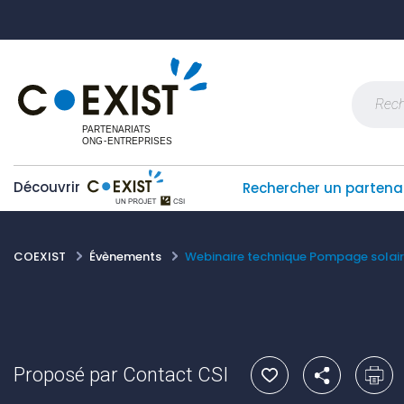
Skip
Panneau de gestion des cookies
to
content
Recherch
Découvrir
Rechercher un partena
COEXIST
Évènements
Webinaire technique Pompage solai
Proposé par Contact CSI