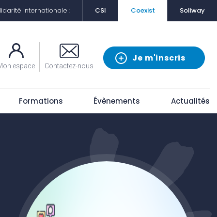
darité Internationale :
CSI
Coexist
Soliway
Je m'inscris
Mon espace
Contactez-nous
Formations
Évènements
Actualités