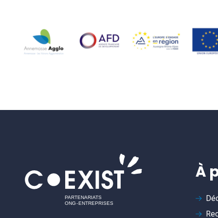
À 
Déc
Rec