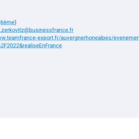
 (6ème
)
.zerkovitz@businessfrance.fr
ww.teamfrance-export.fr/auvergnerhonealpes/evenement
2F2022&realiseEnFrance