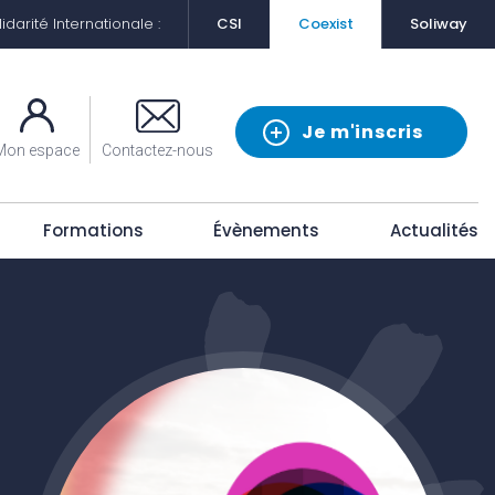
darité Internationale :
CSI
Coexist
Soliway
Je m'inscris
Mon espace
Contactez-nous
Formations
Évènements
Actualités