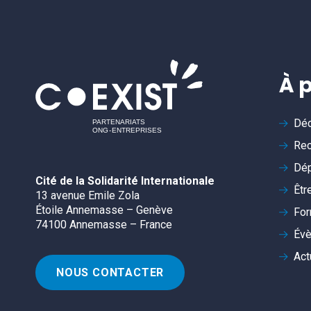
À 
Déc
Rec
Dép
Cité de la Solidarité Internationale
Êtr
13 avenue Emile Zola
Étoile Annemasse – Genève
For
74100 Annemasse – France
Év
Act
NOUS CONTACTER