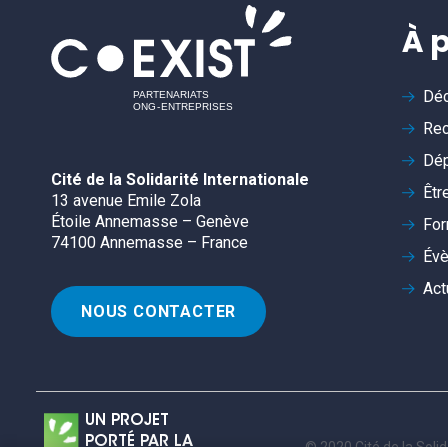
À 
Déc
Rec
Dép
Cité de la Solidarité Internationale
Êtr
13 avenue Emile Zola
Étoile Annemasse – Genève
For
74100 Annemasse – France
Év
Act
NOUS CONTACTER
UN PROJET
PORTÉ PAR LA
© 2020 Cité de la Solid