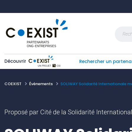
Skip
Panneau de gestion des cookies
to
content
Recherch
Découvrir
Rechercher un partena
COEXIST
Évènements
SOLIWAY Solidarité Internationale m
Proposé par Cité de la Solidarité Internationa