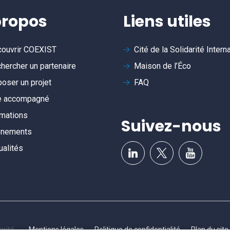
propos
Liens utiles
ouvrir
COEXIST
Cité de la Solidarité Intern
hercher un partenaire
Maison de l’Éco
oser un projet
FAQ
e accompagné
mations
Suivez-nous
ènements
ualités
arité
Mentions légales
Politique de confidentialité
Plan du site