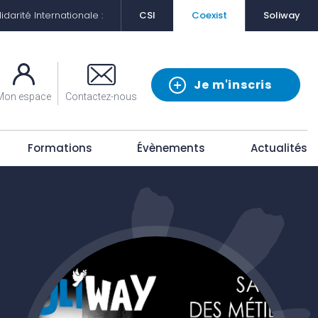
darité Internationale :
CSI
Coexist
Soliway
Je m'inscris
Mon espace
Contactez-nous
Formations
Évènements
Actualités