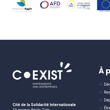
À 
Déc
Rec
Dép
Cité de la Solidarité Internationale
Êtr
13 avenue Emile Zola