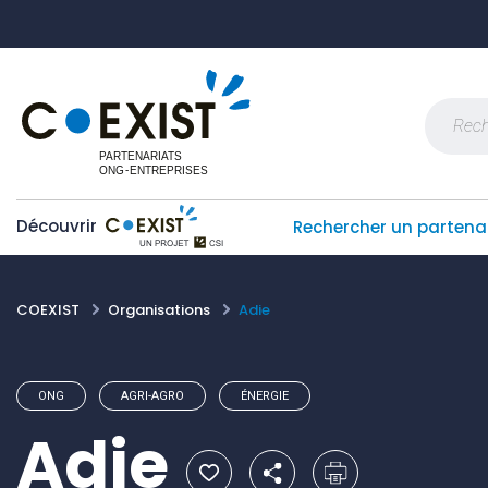
Skip
Panneau de gestion des cookies
to
content
Recherch
Découvrir
Rechercher un partena
COEXIST
Organisations
Adie
ONG
AGRI-AGRO
ÉNERGIE
Adie