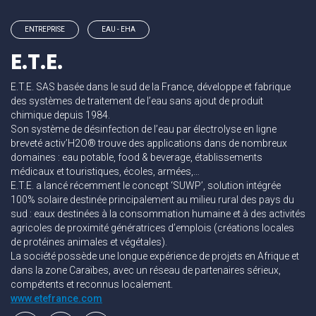
ENTREPRISE
EAU - EHA
E.T.E.
E.T.E. SAS basée dans le sud de la France, développe et fabrique
des systèmes de traitement de l’eau sans ajout de produit
chimique depuis 1984.
Son système de désinfection de l’eau par électrolyse en ligne
breveté activ’H2O® trouve des applications dans de nombreux
domaines : eau potable, food & beverage, établissements
médicaux et touristiques, écoles, armées,…
E.T.E. a lancé récemment le concept ‘SUWP’, solution intégrée
100% solaire destinée principalement au milieu rural des pays du
sud : eaux destinées à la consommation humaine et à des activités
agricoles de proximité génératrices d’emplois (créations locales
de protéines animales et végétales).
La société possède une longue expérience de projets en Afrique et
dans la zone Caraïbes, avec un réseau de partenaires sérieux,
compétents et reconnus localement.
www.etefrance.com