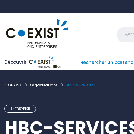
Skip
Panneau de gestion des cookies
to
content
Recherch
Découvrir
Rechercher un partena
COEXIST
Organisations
HBC-SERVICES
ENTREPRISE
HBC-SERVICE