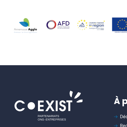
À 
Déc
Rec