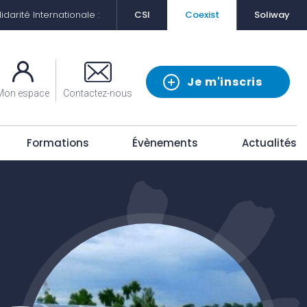
darité Internationale :
CSI
Coexist
Soliway
Je m'inscris
Mon espace
Contactez-nous
Formations
Évènements
Actualités