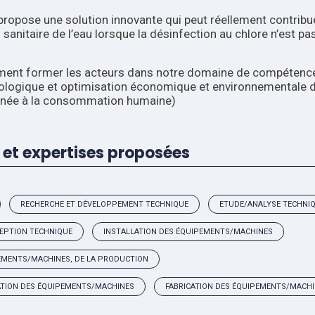
ropose une solution innovante qui peut réellement contribu
 sanitaire de l’eau lorsque la désinfection au chlore n’est pa
ent former les acteurs dans notre domaine de compétenc
iologique et optimisation économique et environnementale 
tinée à la consommation humaine)
et expertises proposées
RECHERCHE ET DÉVELOPPEMENT TECHNIQUE
ETUDE/ANALYSE TECHNI
EPTION TECHNIQUE
INSTALLATION DES ÉQUIPEMENTS/MACHINES
EMENTS/MACHINES, DE LA PRODUCTION
ATION DES ÉQUIPEMENTS/MACHINES
FABRICATION DES ÉQUIPEMENTS/MACH