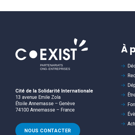
À 
Déc
Rec
Dép
Cité de la Solidarité Internationale
Êtr
13 avenue Emile Zola
Étoile Annemasse – Genève
For
74100 Annemasse – France
Év
Act
NOUS CONTACTER