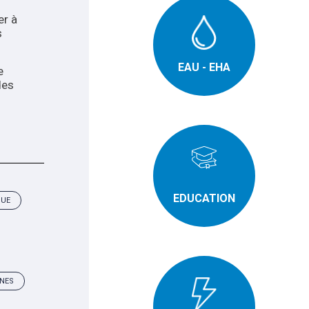
er à
s
EAU - EHA
e
des
EDUCATION
QUE
INES