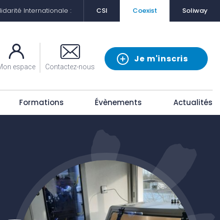
darité Internationale :
CSI
Coexist
Soliway
Je m'inscris
Mon espace
Contactez-nous
Formations
Évènements
Actualités