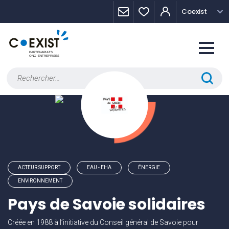
Skip
Panneau de gestion des cookies
Coexist
to
content
Rechercher :
ACTEUR SUPPORT
EAU - EHA
ÉNERGIE
ENVIRONNEMENT
Pays de Savoie solidaires
Créée en 1988 à l’initiative du Conseil général de Savoie pour