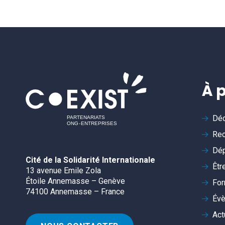
À 
Déc
Rec
Dép
Cité de la Solidarité Internationale
Êtr
13 avenue Emile Zola
Étoile Annemasse – Genève
For
74100 Annemasse – France
Év
Act