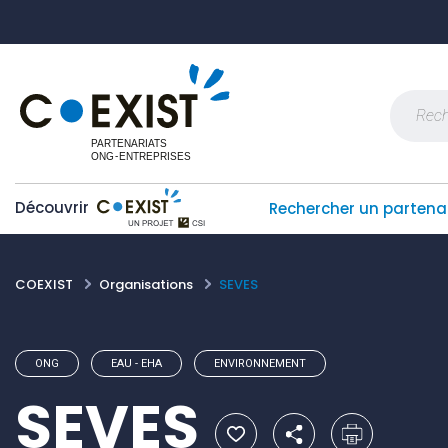
Skip
Panneau de gestion des cookies
to
content
Recherch
Découvrir
Rechercher un partena
COEXIST
Organisations
SEVES
ONG
EAU - EHA
ENVIRONNEMENT
SEVES