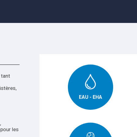
 tant
istères,
EAU - EHA
,
 pour les