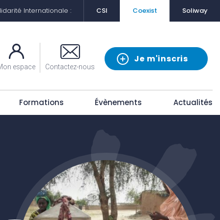
darité Internationale :
CSI
Coexist
Soliway
Je m'inscris
Mon espace
Contactez-nous
Formations
Évènements
Actualités