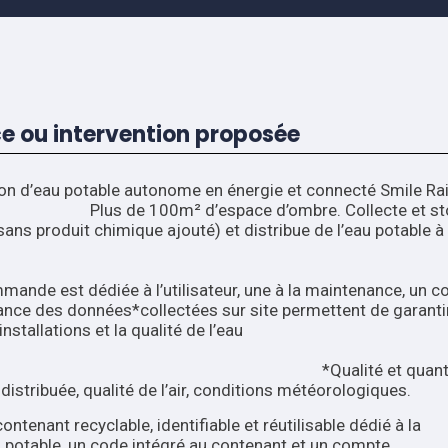
ce ou intervention proposée
ion d’eau potable autonome en énergie et connecté Smile Rain
² d’espace d’ombre. Collecte et stock
(sans produit chimique ajouté) et distribue de l’eau potable à 
ntrôl
ande est dédiée à l’utilisateur, une à la maintenance, un c
tance des données*collectées sur site permettent de garantir
stallations et la qualité de l’eau
ribuée.
té et quantité d’
 distribuée, qualité de l’air, conditions météorologiques.
ntenant recyclable, identifiable et réutilisable dédié à la
potable, un code intégré au contenant et un compte