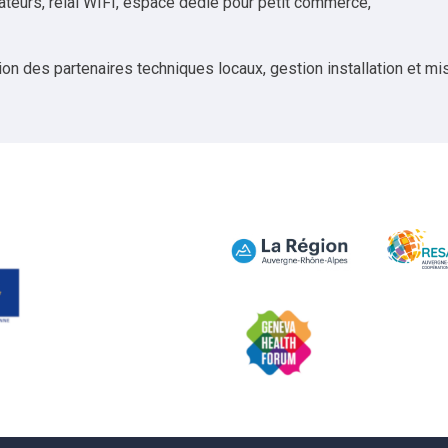
teurs, relai WIFI, espace dédié pour petit commerce,
eaux. – Un s
ication. – Gestion d
ion des partenaires techniques locaux, gestion installation et mi