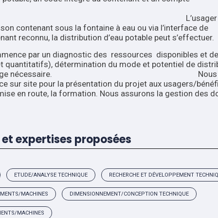
.
usager s
on contenant sous la fontaine à eau ou via l’interface de
nt reconnu, la distribution d’eau potable peut s’effectuer.
mmence par un diagnostic des ressources disponibles et d
et quantitatifs), détermination du mode et potentiel de distri
 de stockage nécessaire. Nous
 sur site pour la présentation du projet aux usagers/bénéfi
la mise en route, la formation. Nous assurons la gestion des 
et expertises proposées
ETUDE/ANALYSE TECHNIQUE
RECHERCHE ET DÉVELOPPEMENT TECHNI
PEMENTS/MACHINES
DIMENSIONNEMENT/CONCEPTION TECHNIQUE
EMENTS/MACHINES