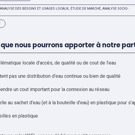
ANALYSE DES BESOINS ET USAGES LOCAUX, ÉTUDE DE MARCHÉ, ANALYSE SOCIO-
T
 que nous pourrons apporter à notre par
ématique locale d’accès, de qualité ou de cout de l’eau
able. En vi
ent pas une distribution d’eau continue ou bien de qualité
ble. Dans l
endre un cout important pour la connexion au réseau
au. – Pro
elle au sachet d’eau (et à la bouteille d’eau) en plastique pour s
ien. – Favoriser 
ge de bouteilles en plastique. – Su
– Favoriser le dével
 Proposer des services ass