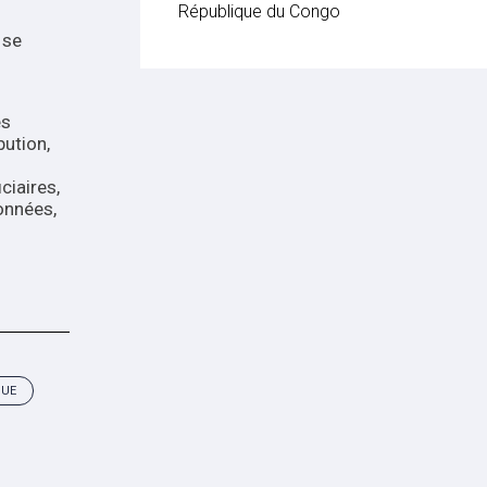
République du Congo
e
es
bution,
ciaires,
données,
QUE