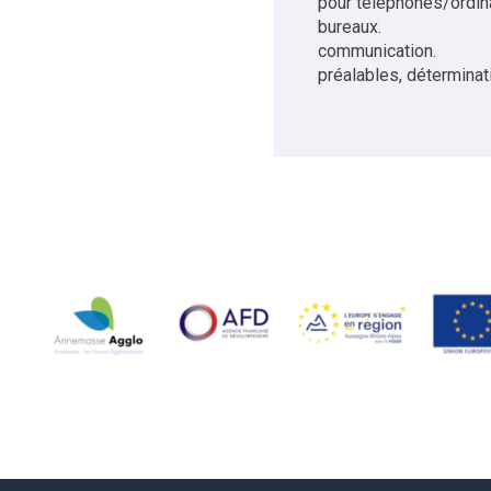
pour téléphones/ordina
bur
commun
préalables, déterminat