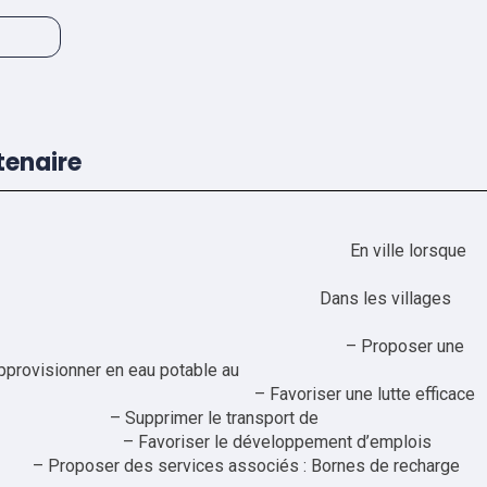
tenaire
lle lorsque
es villages
poser une
’approvisionner en eau potable au
une lutte efficace
pprimer le transport de
oppement d’emplois
ociés : Bornes de recharge