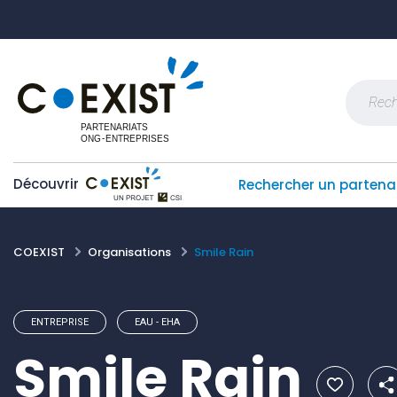
Skip
Panneau de gestion des cookies
to
content
Recherch
Découvrir
Rechercher un partena
COEXIST
Organisations
Smile Rain
ENTREPRISE
EAU - EHA
Smile Rain