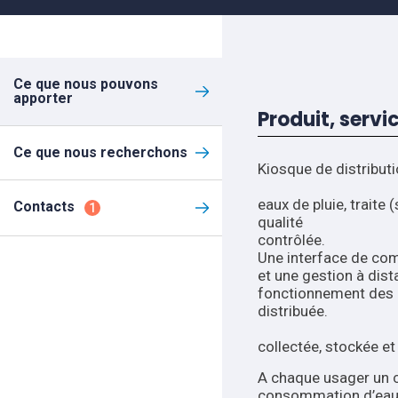
Ce que nous pouvons
apporter
Produit, servi
Ce que nous recherchons
Kiosque de distribut
Plus de 100m
eaux de pluie, traite 
Contacts
1
qualité
co
Une interface de comm
et une gestion à dis
fonctionnement des in
dist
*Quali
collectée, stockée et
A chaque usager un co
consommation d’eau 