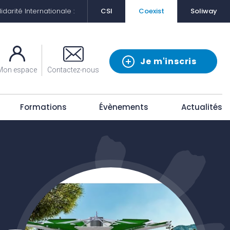
darité Internationale :
CSI
Coexist
Soliway
Je m'inscris
Mon espace
Contactez-nous
Formations
Évènements
Actualités