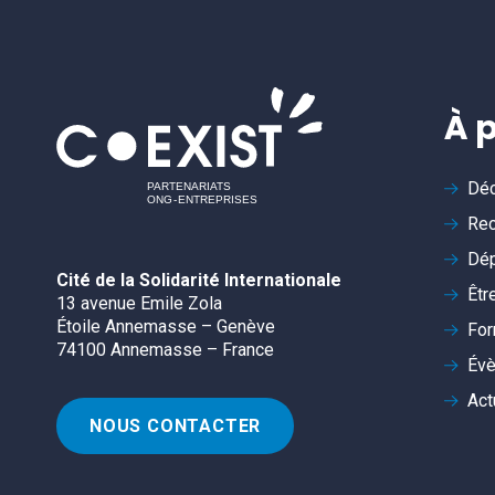
À 
Déc
Rec
Dép
Cité de la Solidarité Internationale
Êtr
13 avenue Emile Zola
Étoile Annemasse – Genève
For
74100 Annemasse – France
Év
Act
NOUS CONTACTER