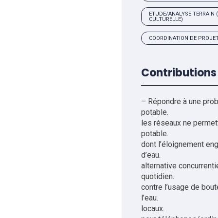
ETUDE/ANALYSE TERRAIN (
CULTURELLE)
COORDINATION DE PROJE
Contributions
– Répondre à une probl
pot
les réseaux ne permett
pota
dont l’éloignement eng
d’e
alternative concurrenti
quotid
contre l’usa
l’eau. 
locaux. –