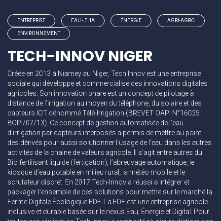
ENTREPRISE
EAU - EHA
ÉNERGIE
AGRI-AGRO
ENVIRONNEMENT
TECH-INNOV NIGER
Créée en 2013 à Niamey au Niger, Tech Innov est une entreprise
sociale qui développe et commercialise des innovations digitales
agricoles. Son innovation phare est un concept de pilotage à
distance de l’irrigation au moyen du téléphone, du solaire et des
capteurs IOT dénommé Télé-Irrigation (BREVET OAPI N°16025
BOPI/07/13). Ce concept de gestion automatisée de l’eau
d’irrigation par capteurs interposés a permis de mettre au point
des dérivés pour aussi solutionner l’usage de l’eau dans les autres
activités de la chaine de valeurs agricole. Il s’agit entre autres du
Bio fertilisant liquide (fertigation), l’abreuvage automatique, le
kiosque d’eau potable en milieu rural, la météo mobile et le
scrutateur discret. En 2017 Tech-Innov a réussi a intégrer et
packager l’ensemble de ces solutions pour mettre sur le marché la
Ferme Digitale Écologique FDE. La FDE est une entreprise agricole
inclusive et durable basée sur le nexus Eau, Énergie et Digital. Pour