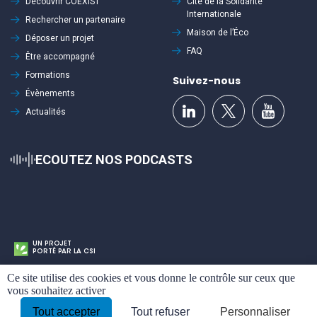
Découvrir
COEXIST
Cité de la Solidarité
Internationale
Rechercher un partenaire
Maison de l’Éco
Déposer un projet
FAQ
Être accompagné
Formations
Suivez-nous
Évènements
Actualités
ECOUTEZ NOS PODCASTS
UN PROJET
PORTÉ PAR LA CSI
Cookies
Ce site utilise des cookies et vous donne le contrôle sur ceux que
Mentions légales
Politique de confidentialité
Plan du site
vous souhaitez activer
Tout accepter
Tout refuser
Personnaliser
By