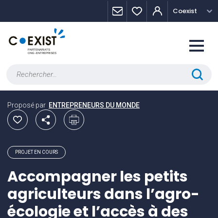
Skip
Panneau de gestion des cookies
Coexist
to
content
Rechercher :
Proposé par
ENTREPRENEURS DU MONDE
PROJET EN COURS
Accompagner les petits
agriculteurs dans l’agro-
écologie et l’accès à des