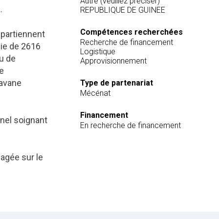
Autre (veuillez préciser)
.
REPUBLIQUE DE GUINEE
Compétences recherchées
partiennent
Recherche de financement
cie de 2616
Logistique
eu de
Approvisionnement
e
ravane
Type de partenariat
Mécénat
Financement
nnel soignant
En recherche de financement
gagée sur le