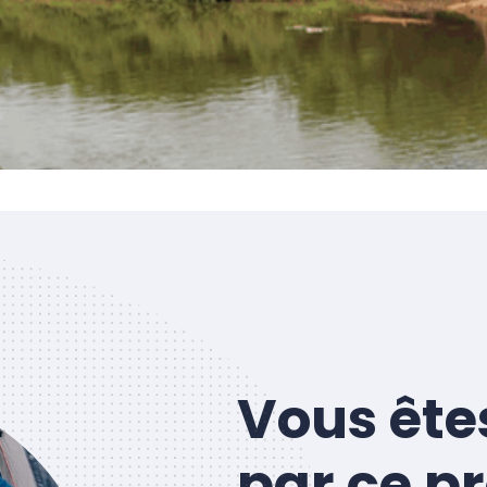
Vous ête
par ce pr