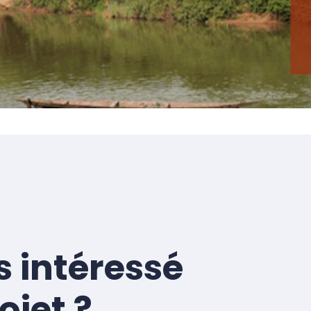
s intéressé
ojet ?