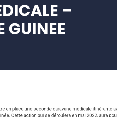
DICALE –
E GUINEE
re en place une seconde caravane médicale itinérante a
uinée. Cette action qui se déroulera en mai 2022, aura po