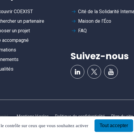
ouvrir
COEXIST
Cité de la Solidarité Intern
hercher un partenaire
Maison de l’Éco
oser un projet
FAQ
e accompagné
mations
Suivez-nous
ènements
ualités
arité
Mentions légales
Politique de confidentialité
Plan du site
Tout accepter
 le contrôle sur ceux que vous souhaitez activer