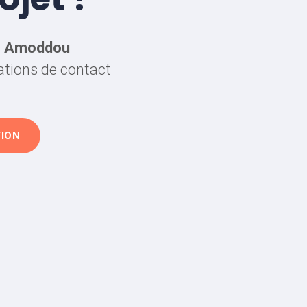
c
Amoddou
mations de contact
TION