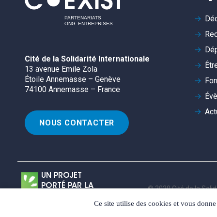
Déc
Rec
Dép
Cité de la Solidarité Internationale
Êtr
13 avenue Emile Zola
Étoile Annemasse – Genève
For
74100 Annemasse – France
Év
Act
NOUS CONTACTER
UN PROJET
PORTÉ PAR LA
© 2020 Cité de la Solid
CSI
Ce site utilise des cookies et vous donne