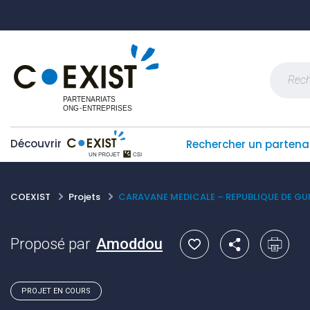
Skip
Panneau de gestion des cookies
to
content
Recherch
Découvrir
Rechercher un partena
COEXIST
Projets
CARAVANE MEDICALE – REPUBLIQUE DE GU
Proposé par
Amoddou
PROJET EN COURS