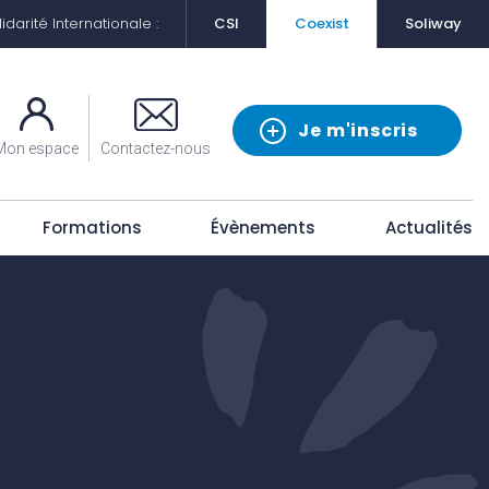
darité Internationale :
CSI
Coexist
Soliway
Je m'inscris
Mon espace
Contactez-nous
Formations
Évènements
Actualités