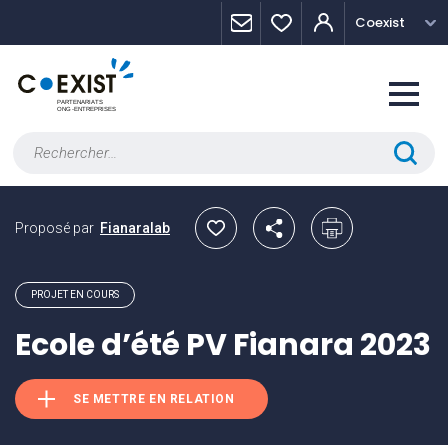
Skip
Panneau de gestion des cookies
Coexist
to
content
Rechercher :
Proposé par
Fianaralab
PROJET EN COURS
Ecole d’été PV Fianara 2023
SE METTRE EN RELATION