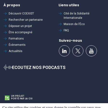
À propos
Liens utiles
Découvrir
COEXIST
Cité de la Solidarité
Internationale
Rechercher un partenaire
Maison de l’Éco
Déposer un projet
FAQ
Être accompagné
Formations
Suivez-nous
Évènements
Actualités
ECOUTEZ NOS PODCASTS
UN PROJET
PORTÉ PAR LA CSI
Cookies
Ce site utilise des cookies et vous donne le contrôle sur ceux que
Mentions légales
Politique de confidentialité
Plan du site