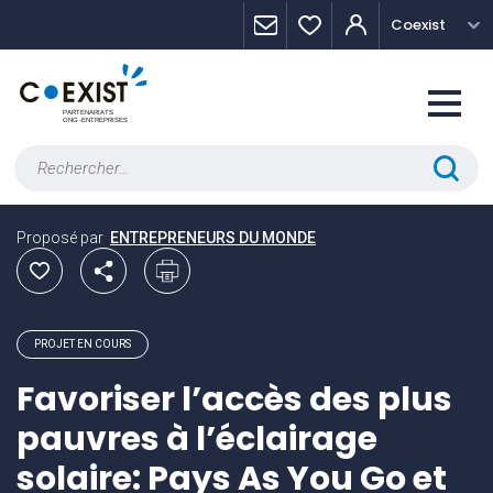
Skip
Panneau de gestion des cookies
Coexist
to
content
Rechercher :
Proposé par
ENTREPRENEURS DU MONDE
PROJET EN COURS
Favoriser l’accès des plus
pauvres à l’éclairage
solaire: Pays As You Go et