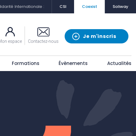
darité Internationale :
CSI
Coexist
Soliway
Je m'inscris
Mon espace
Contactez-nous
Formations
Évènements
Actualités