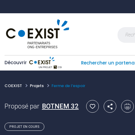
Skip
Panneau de gestion des cookies
to
content
Recherch
Découvrir
Rechercher un partena
COEXIST
Projets
Ferme de l’espoir
Proposé par
BOTNEM 32
PROJET EN COURS