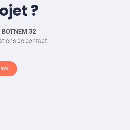
ojet ?
c
BOTNEM 32
mations de contact
TION