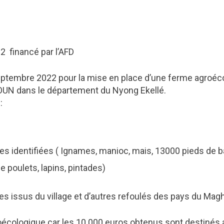
 financé par l’AFD
tembre 2022 pour la mise en place d’une ferme agroéco
UN dans le département du Nyong Ekellé.
:
es identifiées ( Ignames, manioc, mais, 13000 pieds de 
e poulets, lapins, pintades)
es issus du village et d’autres refoulés des pays du Mag
écologique car les 10.000 euros obtenus sont destinés 