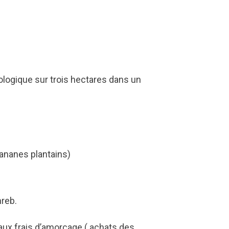
logique sur trois hectares dans un
bananes plantains)
hreb.
aux frais d’amorçage ( achats des