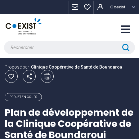
Skip
Panneau de gestion des cookies
Coexist
to
content
Rechercher :
Proposé par
Clinique Coopérative de Santé de Boundarou
PROJET EN COURS
Plan de développement de
la Clinique Coopérative de
Santé de Boundaroui