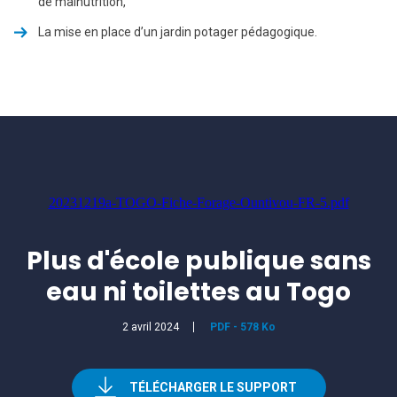
de malnutrition,
La mise en place d’un jardin potager pédagogique.
20231219a-TOGO-Fiche-Forage-Ountivou-FR-5.pdf
Plus d'école publique sans
eau ni toilettes au Togo
2 avril 2024
PDF
-
578 Ko
TÉLÉCHARGER LE SUPPORT