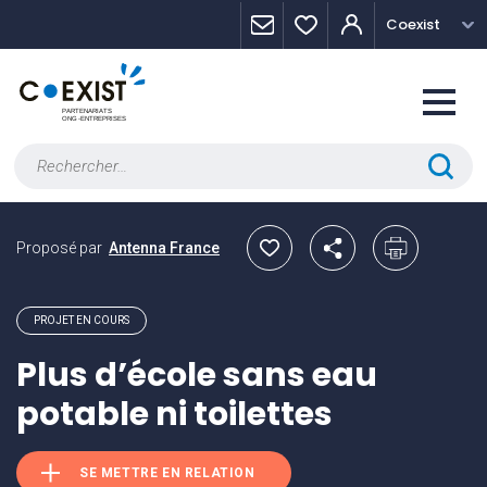
Skip
Panneau de gestion des cookies
Coexist
to
content
Rechercher :
Proposé par
Antenna France
PROJET EN COURS
Plus d’école sans eau
potable ni toilettes
SE METTRE EN RELATION