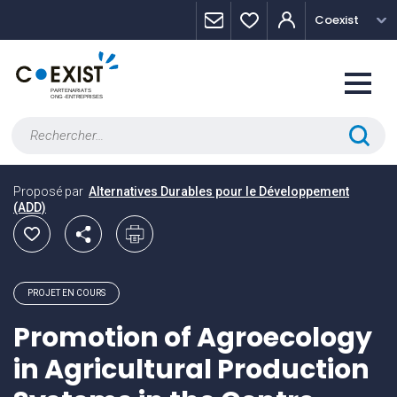
Skip
Panneau de gestion des cookies
Coexist
to
content
Rechercher :
Proposé par
Alternatives Durables pour le Développement
(ADD)
PROJET EN COURS
Promotion of Agroecology
in Agricultural Production