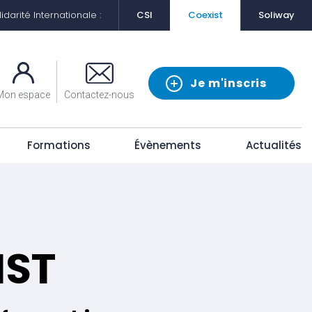
darité Internationale :
CSI
Coexist
Soliway
Je m'inscris
Mon espace
Contactez-nous
Formations
Évènements
Actualités
IST