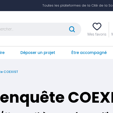
Toutes les plateformes de la Cité de la Soli
er :
Mes favoris
ire
Déposer un projet
Être accompagné
ête COEXIST
l’enquête COEX