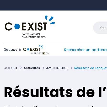
Skip
Panneau de gestion des cookies
to
content
Recherch
Découvrir
Rechercher un partena
COEXIST
Actualités
Actu COEXIST
Résultats de l’enqu
Résultats de 