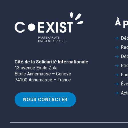
À 
Déc
Rec
Dép
Cité de la Solidarité Internationale
Êtr
13 avenue Emile Zola
Étoile Annemasse – Genève
For
74100 Annemasse – France
Év
Act
NOUS CONTACTER