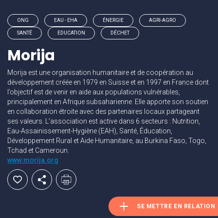
ONG
EAU - EHA
ÉNERGIE
AGRI-AGRO
SANTÉ
EDUCATION
DÉCHET
Morija
Morija est une organisation humanitaire et de coopération au
développement créée en 1979 en Suisse et en 1997 en France dont
l’objectif est de venir en aide aux populations vulnérables,
principalement en Afrique subsaharienne. Elle apporte son soutien
en collaboration étroite avec des partenaires locaux partageant
ses valeurs. L’association est active dans 6 secteurs : Nutrition,
Eau-Assainissement-Hygiène (EAH), Santé, Éducation,
Développement Rural et Aide Humanitaire, au Burkina Faso, Togo,
Tchad et Cameroun.
www.morija.org
SE METTRE EN RELATION