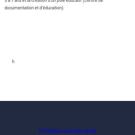
3 à 7 ans et la création d’un pôle éducatif (Centre de
documentation et d’éducation).
h
Facilitation-a-la-lecture-gg.pdf