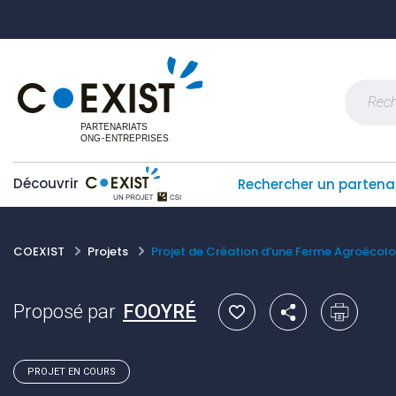
Skip
Panneau de gestion des cookies
to
content
Recherch
Découvrir
Rechercher un partena
COEXIST
Projets
Projet de Création d‘une Ferme Agroéco
Proposé par
FOOYRÉ
PROJET EN COURS