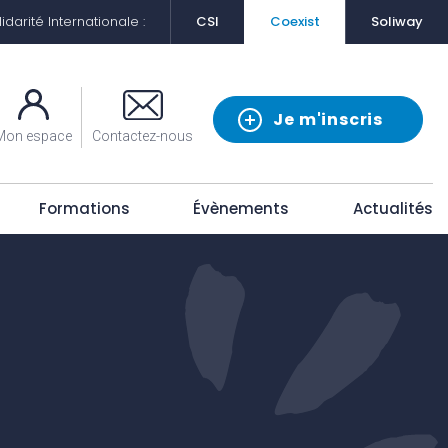
darité Internationale :
CSI
Coexist
Soliway
Je m'inscris
Mon espace
Contactez-nous
Formations
Évènements
Actualités