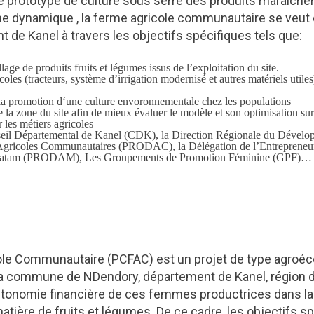
le prototype de culture sous serre des produits maraicher
me dynamique , la ferme agricole communautaire se veu
 de Kanel à travers les objectifs spécifiques tels que:
age de produits fruits et légumes issus de l’exploitation du site.
les (tracteurs, système d’irrigation modernisé et autres matériels utiles
la promotion d‘une culture envoronnementale chez les populations
e la zone du site afin de mieux évaluer le modèle et son optimisation su
 les métiers agricoles
nseil Départemental de Kanel (CDK), la Direction Régionale du Dével
ricoles Communautaires (PRODAC), la Délégation de l’Entrepreneur
e Matam (PRODAM), Les Groupements de Promotion Féminine (GPF)… 
cole Communautaire (PCFAC) est un projet de type agroé
a commune de NDendory, département de Kanel, région de 
autonomie financière de ces femmes productrices dans la 
atière de fruits et légumes. De ce cadre, les objectifs s