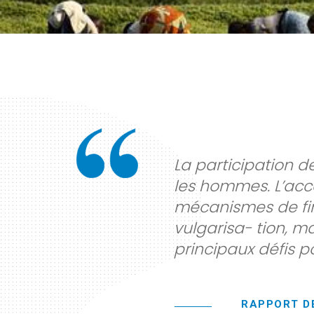
La participation d
les hommes. L’accè
mécanismes de fin
vulgarisa- tion, m
principaux défis 
RAPPORT D