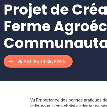
Projet de Cré
Ferme Agroéc
Communauta
SE METTRE EN RELATION
Vu l’importance des bonnes pratiques de
jadis, nous avons choisi d’adopter ce s