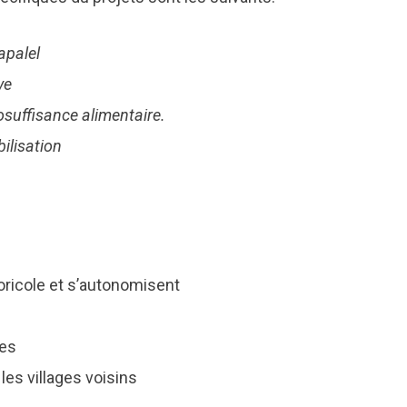
apalel
ve
suffisance alimentaire.
ilisation
oricole et s’autonomisent
mes
s villages voisins