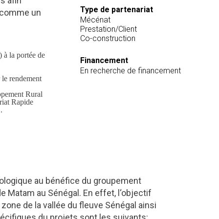
s afin
Type de partenariat
t comme un
Mécénat
Prestation/Client
Co-construction
) à la portée de
Financement
En recherche de financement
r le rendement
oppement Rural
iat Rapide
.
cologique au bénéfice du groupement
Matam au Sénégal. En effet, l‘objectif
zone de la vallée du fleuve Sénégal ainsi
pécifiques du projets sont les suivants: