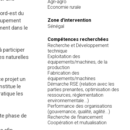
Agri-agro
Economie rurale
nord-est du
groupement
Zone d'intervention
Sénégal
ment dans le
Compétences recherchées
Recherche et Développement
à participer
technique
Exploitation des
es naturelles
équipements/machines, de la
production
Fabrication des
équipements/machines
ce projet un
Démarche RSE (relation avec les
nstitue le
parties prenantes, optimisation des
ratique les
ressources, règlementation
environnementale...)
Performance des organisations
(gouvernance, qualité, agilité...)
ite phase de
Recherche de financement
Coopération et mutualisation