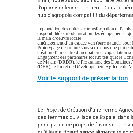
Enfin, notre association souhaite tester 
d’optimiser leur rendement. Dans la mê
hub d’agropole compétitif du département
implantation des unités de transformation et l’emball
disponibilité et modernisation des équipements agrico
la main d’oeuvre locale
aménagement d‘un espace vert (parc naturel) pour 
Prototypage de culture sous serre dans une partie d
création d’un centre d’incubation et capacitation sur
Engagment des partenaires locaux tels que: le Co
de Matam (DRDR), le Programme des Domaines Ag
(DER), le Projet de Développement Agricole d
Voir le support de présentation
Le Projet de Création d‘une Ferme Agri
des femmes du village de Bapalel dans l
principal de ce projet de favoriser une 
qu‘à leur autosuffisance alimentaire en m