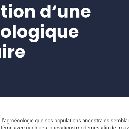
ation d‘une
ologique
ire
 l‘agroécologie que nos populations ancestrales semblai
ystème avec quelques innovations modernes afin de trou