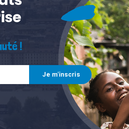
ise
uté !