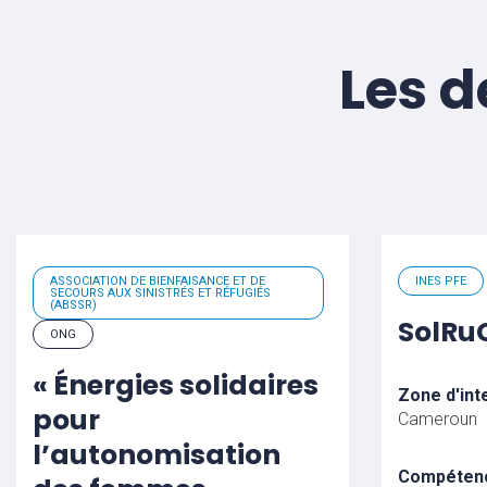
Les d
ASSOCIATION DE BIENFAISANCE ET DE
INES PFE
SECOURS AUX SINISTRÉS ET RÉFUGIÉS
(ABSSR)
SolR
ONG
« Énergies solidaires
Zone d'int
pour
Cameroun
l’autonomisation
Compéten