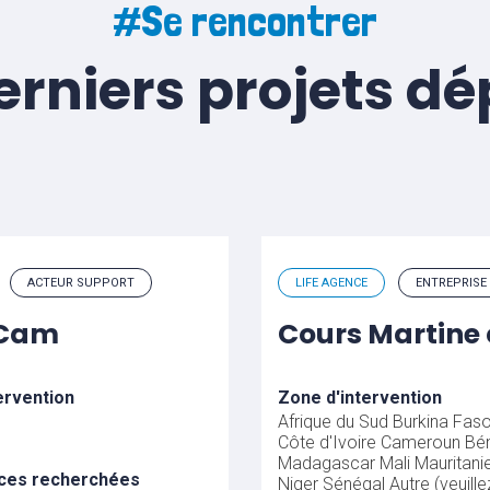
#Se rencontrer
erniers projets d
ACTEUR SUPPORT
LIFE AGENCE
ENTREPRISE
uCam
Cours Martine 
ervention
Zone d'intervention
Afrique du Sud
Burkina Fas
Côte d'Ivoire
Cameroun
Bén
Madagascar
Mali
Mauritani
ces recherchées
Niger
Sénégal
Autre (veuille