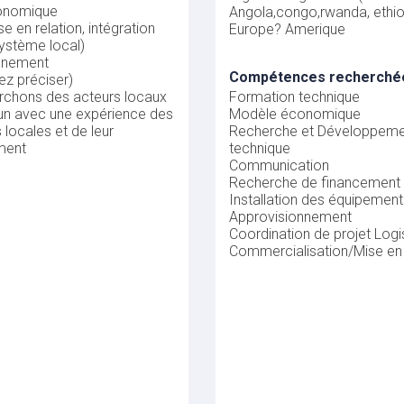
onomique
Angola,congo,rwanda, ethio
e en relation, intégration
Europe? Amerique
ystème local)
nnement
Compétences recherché
lez préciser)
rchons des acteurs locaux
Formation technique
n avec une expérience des
Modèle économique
s locales et de leur
Recherche et Développeme
ment
technique
Communication
Recherche de financement
Installation des équipemen
Approvisionnement
Coordination de projet
Logi
Commercialisation/Mise e