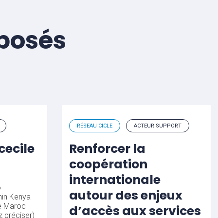
éposés
RÉSEAU CICLE
ACTEUR SUPPORT
cecile
Renforcer la
coopération
internationale
o
autour des enjeux
in
Kenya
e
Maroc
d’accès aux services
z préciser)