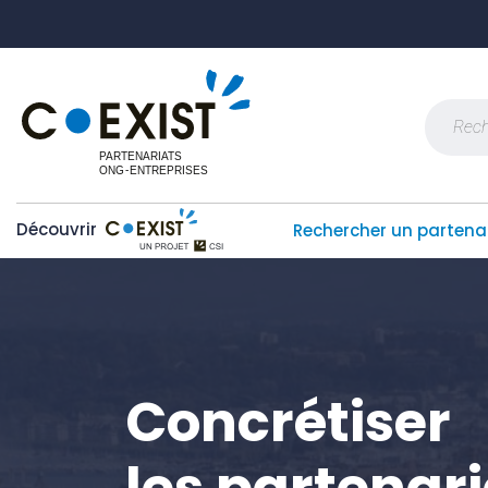
Skip
Panneau de gestion des cookies
to
content
Recherch
Découvrir
Rechercher un partena
Concrétiser
les partenar