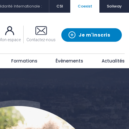
darité Internationale :
CSI
Coexist
Soliway
Je m'inscris
Mon espace
Contactez-nous
Formations
Évènements
Actualités