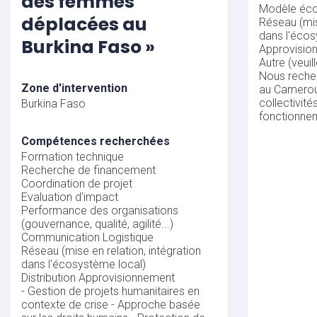
des femmes
Modèle éc
déplacées au
Réseau (mis
dans l'écos
Burkina Faso »
Approvisio
Autre (veuil
Nous reche
Zone d'intervention
au Camerou
collectivité
Burkina Faso
fonctionne
Compétences recherchées
Formation technique
Recherche de financement
Coordination de projet
Evaluation d'impact
Performance des organisations
(gouvernance, qualité, agilité...)
Communication
Logistique
Réseau (mise en relation, intégration
dans l'écosystème local)
Distribution
Approvisionnement
- Gestion de projets humanitaires en
contexte de crise - Approche basée