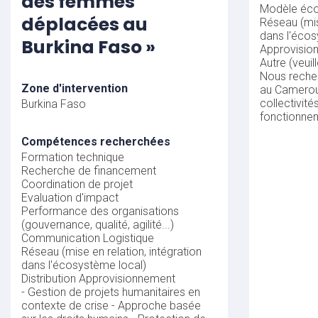
des femmes
Modèle éc
déplacées au
Réseau (mis
dans l'écos
Burkina Faso »
Approvisio
Autre (veuil
Nous reche
Zone d'intervention
au Camerou
collectivité
Burkina Faso
fonctionne
Compétences recherchées
Formation technique
Recherche de financement
Coordination de projet
Evaluation d'impact
Performance des organisations
(gouvernance, qualité, agilité...)
Communication
Logistique
Réseau (mise en relation, intégration
dans l'écosystème local)
Distribution
Approvisionnement
- Gestion de projets humanitaires en
contexte de crise - Approche basée