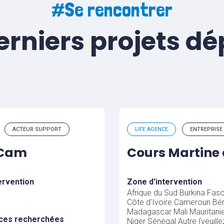
#Se rencontrer
erniers projets d
ACTEUR SUPPORT
LIFE AGENCE
ENTREPRISE
uCam
Cours Martine 
ervention
Zone d'intervention
Afrique du Sud
Burkina Fas
Côte d'Ivoire
Cameroun
Bén
Madagascar
Mali
Mauritani
ces recherchées
Niger
Sénégal
Autre (veuille