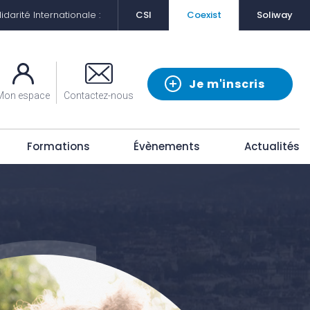
darité Internationale :
CSI
Coexist
Soliway
Je m'inscris
Mon espace
Contactez-nous
Formations
Évènements
Actualités