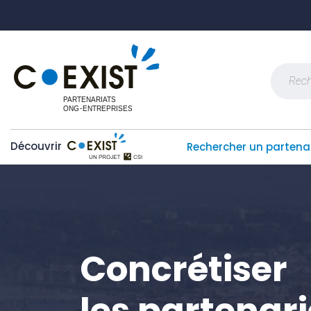
Skip
Panneau de gestion des cookies
to
content
Recherch
Découvrir
Rechercher un partena
Concrétiser
les partenar