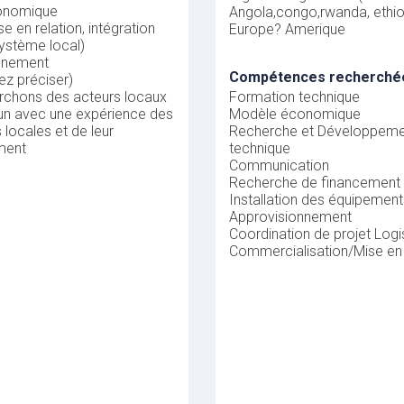
onomique
Angola,congo,rwanda, ethio
e en relation, intégration
Europe? Amerique
ystème local)
nnement
Compétences recherché
lez préciser)
rchons des acteurs locaux
Formation technique
n avec une expérience des
Modèle économique
s locales et de leur
Recherche et Développeme
ment
technique
Communication
Recherche de financement
Installation des équipemen
Approvisionnement
Coordination de projet
Logi
Commercialisation/Mise e