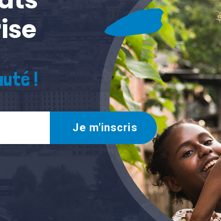
ise
uté !