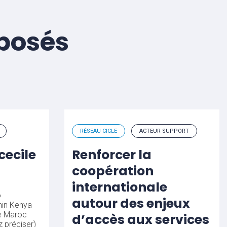
éposés
RÉSEAU CICLE
ACTEUR SUPPORT
cecile
Renforcer la
coopération
internationale
o
autour des enjeux
in
Kenya
e
Maroc
d’accès aux services
z préciser)