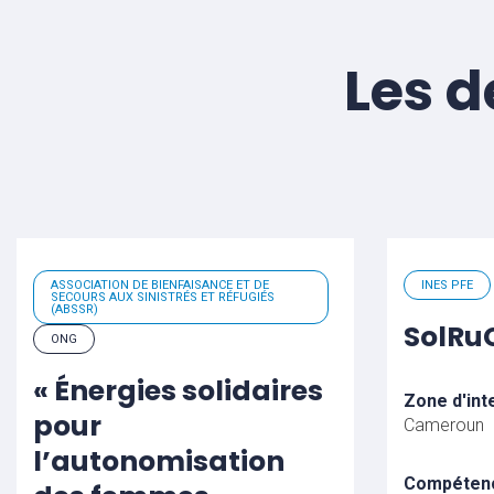
Les d
ASSOCIATION DE BIENFAISANCE ET DE
INES PFE
SECOURS AUX SINISTRÉS ET RÉFUGIÉS
(ABSSR)
SolR
ONG
« Énergies solidaires
Zone d'int
pour
Cameroun
l’autonomisation
Compéten