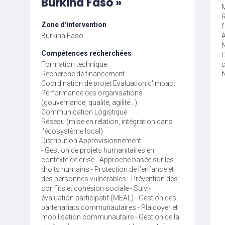
Burkina Faso »
R
Zone d'intervention
l
Burkina Faso
N
Compétences recherchées
C
Formation technique
c
Recherche de financement
Coordination de projet
Evaluation d'impact
Performance des organisations
(gouvernance, qualité, agilité...)
Communication
Logistique
Réseau (mise en relation, intégration dans
l'écosystème local)
Distribution
Approvisionnement
- Gestion de projets humanitaires en
contexte de crise - Approche basée sur les
droits humains - Protection de l’enfance et
des personnes vulnérables - Prévention des
conflits et cohésion sociale - Suivi-
évaluation participatif (MEAL) - Gestion des
partenariats communautaires - Plaidoyer et
mobilisation communautaire - Gestion de la