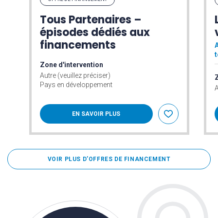
Tous Partenaires –
épisodes dédiés aux
financements
A
t
Zone d'intervention
Autre (veuillez préciser)
Z
Pays en développement
A
EN SAVOIR PLUS
VOIR PLUS D’OFFRES DE FINANCEMENT