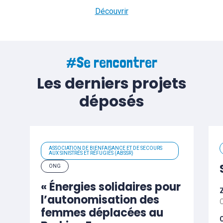
Découvrir
#Se rencontrer
Les derniers projets
déposés
ASSOCIATION DE BIENFAISANCE ET DE SECOURS
AUX SINISTRÉS ET RÉFUGIÉS (ABSSR)
ONG
« Énergies solidaires pour
Z
l’autonomisation des
femmes déplacées au