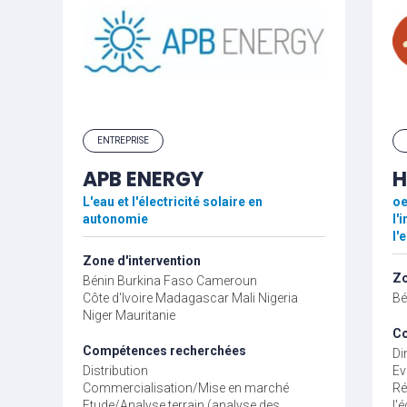
ENTREPRISE
APB ENERGY
H
L'eau et l'électricité solaire en
oe
autonomie
l'
l'
Zone d'intervention
Zo
Bénin
Burkina Faso
Cameroun
Côte d'Ivoire
Madagascar
Mali
Nigeria
Bé
Niger
Mauritanie
Co
Compétences recherchées
Di
Distribution
Ev
Commercialisation/Mise en marché
Ré
Etude/Analyse terrain (analyse des
l'