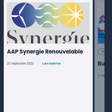
AAP Synergie Renouvelable
ENTREPR
Busin
22 septembre 2025
Lien externe
4 septemb