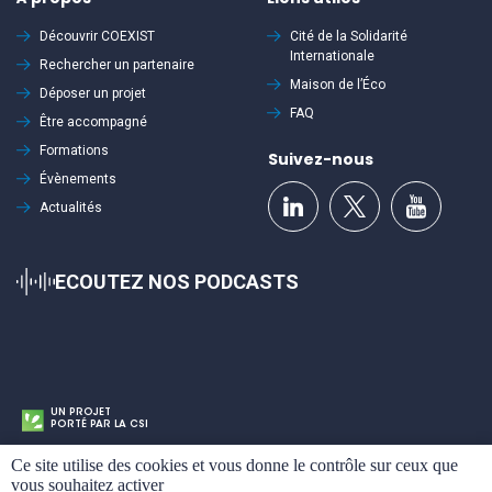
Découvrir
COEXIST
Cité de la Solidarité
Internationale
Rechercher un partenaire
Maison de l’Éco
Déposer un projet
FAQ
Être accompagné
Formations
Suivez-nous
Évènements
Actualités
ECOUTEZ NOS PODCASTS
UN PROJET
PORTÉ PAR LA CSI
Cookies
Ce site utilise des cookies et vous donne le contrôle sur ceux que
Mentions légales
Politique de confidentialité
Plan du site
vous souhaitez activer