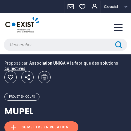
Skip
Panneau de gestion des cookies
Coexist
to
content
Rechercher :
Proposé par
Association UNIGAIA la fabrique des solutions
collectives
PROJET EN COURS
MUPEL
SE METTRE EN RELATION