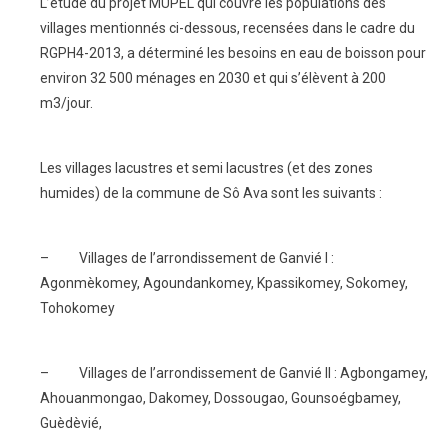
L’étude du projet MUPEL qui couvre les populations des
villages mentionnés ci-dessous, recensées dans le cadre du
RGPH4-2013, a déterminé les besoins en eau de boisson pour
environ 32 500 ménages en 2030 et qui s’élèvent à 200
m3/jour.
Les villages lacustres et semi lacustres (et des zones
humides) de la commune de Sô Ava sont les suivants :
– Villages de l’arrondissement de Ganvié I :
Agonmèkomey, Agoundankomey, Kpassikomey, Sokomey,
Tohokomey
– Villages de l’arrondissement de Ganvié II : Agbongamey,
Ahouanmongao, Dakomey, Dossougao, Gounsoégbamey,
Guèdèvié,