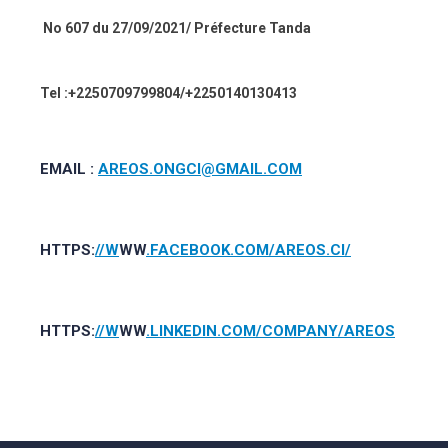
N
o
607 du 27/09/2021/ Préfecture Tanda
Tel :+225
0709799804/+2250140130413
EMAIL :
AREOS.ONGCI@GMAIL.COM
HTTPS:
//W
WW
.FACEBOOK.COM/AREOS.CI/
HTTPS:
//W
WW
.LINKEDIN.COM/COMPANY/AREOS