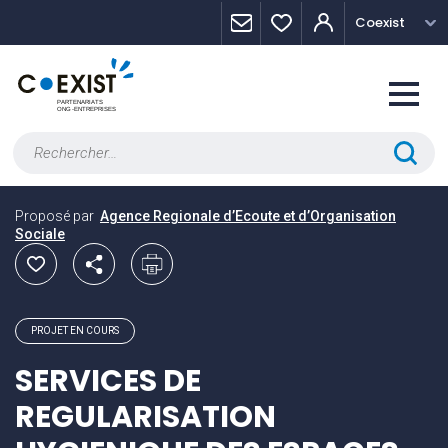
Skip
Panneau de gestion des cookies
Coexist
to
content
Rechercher :
Proposé par
Agence Regionale d’Ecoute et d’Organisation
Sociale
PROJET EN COURS
SERVICES DE
REGULARISATION